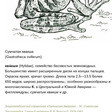
Сумчатая квакша
(Gastrotheca oviferum).
ква́кши
(Hylidae), семейство бесхвостых земноводных.
Большинство имеет расширенные диски на концах пальцев.
Окраска яркая; кричат громко. Длина тела 2,5—13,5 Более
650 видов, широко распространены,; особенно разнообразны и
многочисленны
К.
в Центральной и Южной Америке —
филломедузы, сумчатые квакши и др.
Энциклопедический справочник «Латинская Америка». - М.: Советская
Энциклопедия
.
Главный редактор В. В. Вольский
.
1979-1982
.