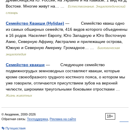
древесница,на Ю. России, на Украине и на Кавказе, 1 вид на Д.
Востоке. Многие живут на… …
Естествознание. Энциклопедический
словарь
Семейство Квакши (Hylidae)
— Семейство квакш одно
из самых обширных семейств, 416 видов которого объединены
в 16 родов. Населяет Европу, Юго Западную и Юго Восточную
Азию, Северную Африку, Австралию и прилежащие острова,
Южную и Северную Америку. Громадное… …
Биологическая
энциклопедия
Семейство квакши
— Следующее семейство
подвижногрудых земноводных составляют квакши, которые
кроме своеобразного грудного костяного пояса, о котором мы
уже говорили, отличаются присутствием зубов на верхней
челюсти, широкими треугольными боковыми отростками …
Жизнь животных
© Академик, 2000-2026
18+
Обратная связь:
Техподдержка
,
Реклама на сайте
👣 Путешествия