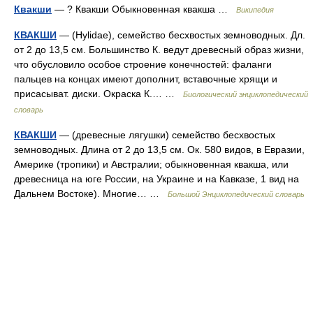
Квакши
— ? Квакши Обыкновенная квакша …
Википедия
КВАКШИ
— (Hylidae), семейство бесхвостых земноводных. Дл.
от 2 до 13,5 см. Большинство К. ведут древесный образ жизни,
что обусловило особое строение конечностей: фаланги
пальцев на концах имеют дополнит, вставочные хрящи и
присасыват. диски. Окраска К.… …
Биологический энциклопедический
словарь
КВАКШИ
— (древесные лягушки) семейство бесхвостых
земноводных. Длина от 2 до 13,5 см. Ок. 580 видов, в Евразии,
Америке (тропики) и Австралии; обыкновенная квакша, или
древесница на юге России, на Украине и на Кавказе, 1 вид на
Дальнем Востоке). Многие… …
Большой Энциклопедический словарь